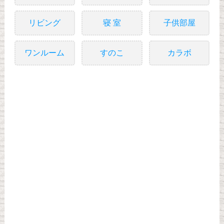
リビング
寝 室
子供部屋
ワンルーム
すのこ
カラボ