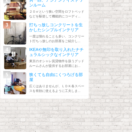
ンルーム
２０㎡という狭い空間をロフトベッド
などを駆使して機能的にコーディ...
打ちっ放しコンクリートを生
かしたシンプルインテリア
一度は憧れることも多い、コンクリー
ト打ちっ放しのお部屋をご紹介し...
IKEAや無印を取り入れたナチ
ュラルシックなインテリア
東京のオシャレ賃貸物件を扱うグッド
ルームさんが提供するお部屋にお...
狭くても自由にくつろげる部
屋
広くはありませんが、ＬＤＫ各スペー
スを有効に使えるように工夫しま...