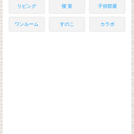
リビング
寝 室
子供部屋
ワンルーム
すのこ
カラボ