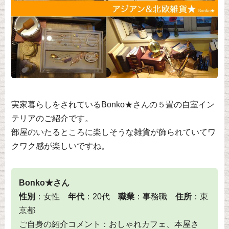
実家暮らしをされているBonko★さんの５畳の自室イン
テリアのご紹介です。
部屋のいたるところに楽しそうな雑貨が飾られていてワ
クワク感が楽しいですね。
Bonko★さん
性別
：女性
年代
：20代
職業
：事務職
住所
：東
京都
ご自身の紹介コメント：おしゃれカフェ、本屋さ