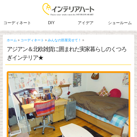
コーディネート
DIY
アイデア
ショールーム
ホーム
»
コーディネート
»
みんなの部屋見せて！
»
アジアン＆北欧雑貨に囲まれた実家暮らしのくつろ
ぎインテリア★