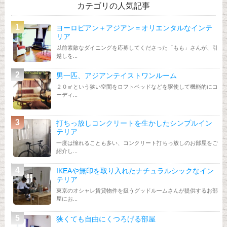
カテゴリの人気記事
ヨーロピアン＋アジアン＝オリエンタルなインテ
リア
以前素敵なダイニングを応募してくださった「もも」さんが、引
越しを...
男一匹、アジアンテイストワンルーム
２０㎡という狭い空間をロフトベッドなどを駆使して機能的にコ
ーディ...
打ちっ放しコンクリートを生かしたシンプルイン
テリア
一度は憧れることも多い、コンクリート打ちっ放しのお部屋をご
紹介し...
IKEAや無印を取り入れたナチュラルシックなイン
テリア
東京のオシャレ賃貸物件を扱うグッドルームさんが提供するお部
屋にお...
狭くても自由にくつろげる部屋