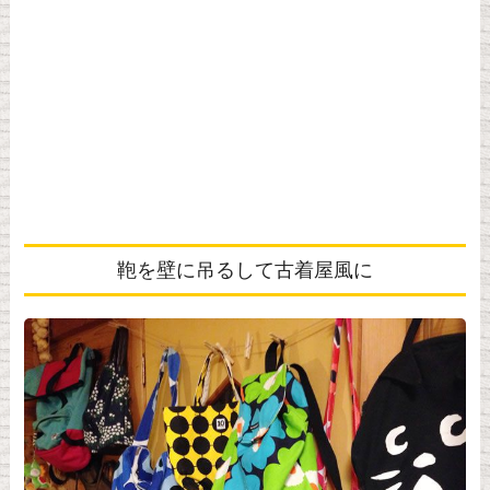
鞄を壁に吊るして古着屋風に