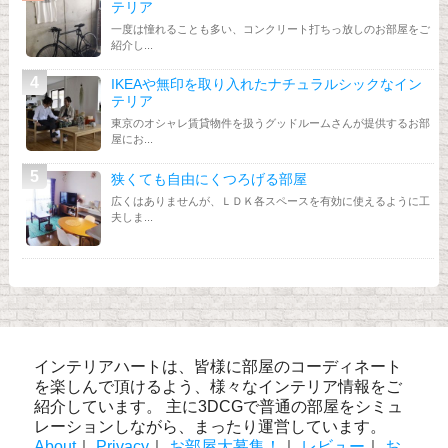
テリア
一度は憧れることも多い、コンクリート打ちっ放しのお部屋をご
紹介し...
IKEAや無印を取り入れたナチュラルシックなイン
テリア
東京のオシャレ賃貸物件を扱うグッドルームさんが提供するお部
屋にお...
狭くても自由にくつろげる部屋
広くはありませんが、ＬＤＫ各スペースを有効に使えるように工
夫しま...
インテリアハートは、皆様に部屋のコーディネート
を楽しんで頂けるよう、様々なインテリア情報をご
紹介しています。 主に3DCGで普通の部屋をシミュ
レーションしながら、まったり運営しています。
About
｜
Privacy
｜
お部屋大募集！
｜
レビュー
｜
お