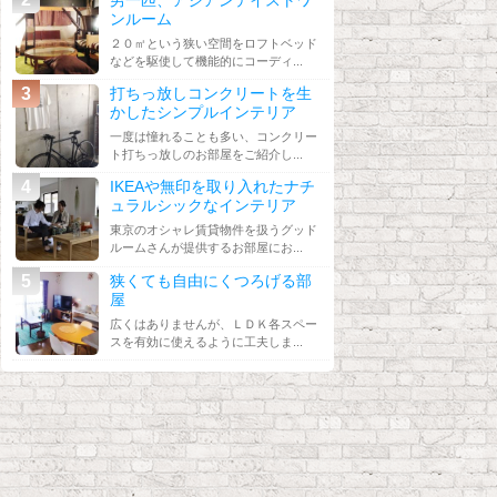
ンルーム
２０㎡という狭い空間をロフトベッド
などを駆使して機能的にコーディ...
打ちっ放しコンクリートを生
かしたシンプルインテリア
一度は憧れることも多い、コンクリー
ト打ちっ放しのお部屋をご紹介し...
IKEAや無印を取り入れたナチ
ュラルシックなインテリア
東京のオシャレ賃貸物件を扱うグッド
ルームさんが提供するお部屋にお...
狭くても自由にくつろげる部
屋
広くはありませんが、ＬＤＫ各スペー
スを有効に使えるように工夫しま...