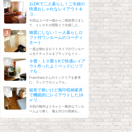
1LDKで二人暮らし！ご夫婦の
快適おしゃれなレイアウト＆
コ...
今回はユーザー様からご相談受けまし
て、１ＬＤＫの間取りで夫婦二人...
物置にしない！一人暮らしロ
フト付ワンルームのコーディ
ネート
一度は憧れるロフトタイプのワンルー
ムをナチュラル＆ブラックなイメ...
９畳・１０畳１Kで快適レイア
ウト作ったよ！ベッドにソフ
ァも...
Francfrancさんのインテリアを参考
に、ラックでカジュアル...
縦長で狭いけど無印収納家具
で機能的にレイアウトした16
㎡リ...
今回の物件は１６㎡と一般的なワンル
ームより狭く、備え付けの収納も...