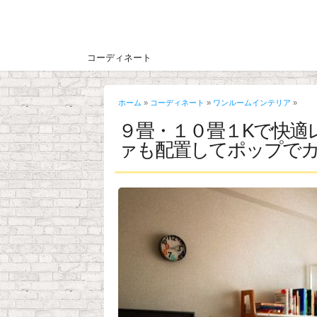
コーディネート
ホーム
»
コーディネート
»
ワンルームインテリア
»
９畳・１０畳１Kで快適
ァも配置してポップで