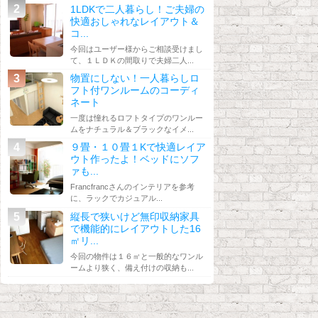
1LDKで二人暮らし！ご夫婦の
快適おしゃれなレイアウト＆
コ...
今回はユーザー様からご相談受けまし
て、１ＬＤＫの間取りで夫婦二人...
物置にしない！一人暮らしロ
フト付ワンルームのコーディ
ネート
一度は憧れるロフトタイプのワンルー
ムをナチュラル＆ブラックなイメ...
９畳・１０畳１Kで快適レイア
ウト作ったよ！ベッドにソフ
ァも...
Francfrancさんのインテリアを参考
に、ラックでカジュアル...
縦長で狭いけど無印収納家具
で機能的にレイアウトした16
㎡リ...
今回の物件は１６㎡と一般的なワンル
ームより狭く、備え付けの収納も...